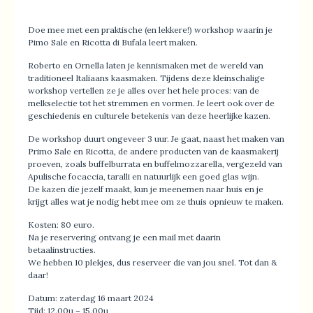
Doe mee met een praktische (en lekkere!) workshop waarin je
Pimo Sale en Ricotta di Bufala leert maken.
Roberto en Ornella laten je kennismaken met de wereld van
traditioneel Italiaans kaasmaken. Tijdens deze kleinschalige
workshop vertellen ze je alles over het hele proces: van de
melkselectie tot het stremmen en vormen. Je leert ook over de
geschiedenis en culturele betekenis van deze heerlijke kazen.
De workshop duurt ongeveer 3 uur. Je gaat, naast het maken van
Primo Sale en Ricotta, de andere producten van de kaasmakerij
proeven, zoals buffelburrata en buffelmozzarella, vergezeld van
Apulische focaccia, taralli en natuurlijk een goed glas wijn.
De kazen die jezelf maakt, kun je meenemen naar huis en je
krijgt alles wat je nodig hebt mee om ze thuis opnieuw te maken.
Kosten: 80 euro.
Na je reservering ontvang je een mail met daarin
betaalinstructies.
We hebben 10 plekjes, dus reserveer die van jou snel. Tot dan &
daar!
Datum: zaterdag 16 maart 2024
Tijd: 12.00u – 15.00u